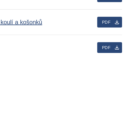
 koulí a košonků
PDF
PDF