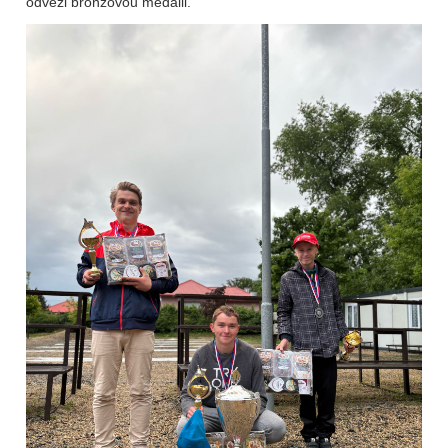
odvezl bronzovou medaili.