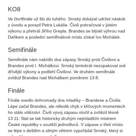
KO8
Ve čtvrtfinále už šlo do tuhého. Srnský dokázal udržet náskok
z úvodu a porazil Petra Lukáše. Čiviš pokračoval v jistém
výkonu a přehrál Jiřího Grepla. Brandes se blýskl výhrou nad
Daňkem a poslední semifinálové místo získal Ivo Michálek.
Semifinále
Semifinále nám nabídlo dva zápasy Srnský proti Čivišovi a
Brandes proti I. Michálkovi. Srnský tentokrát nezopakoval své
dřívější výkony a podlehl Čivišovi. Ve druhém semifinále
zvítězil Brandes nad Michálkem poměrem 13:8.
Finále
Finále svedlo dohromady dva mladíky – Brandese a Čiviše.
Lépe začal Brandes, ale několik chyb v klíčových momentech
ho stálo vítězství. Čiviš vývoj zápasu otočil a zvítězil těsně
13:11. Stal se tak historicky druhým nejmladším mistrem
České republiky v soutěži jednotlivců. V zápase o třetí místo
se lépe s deštěm a silným větrem vypořádal Srnský, který si