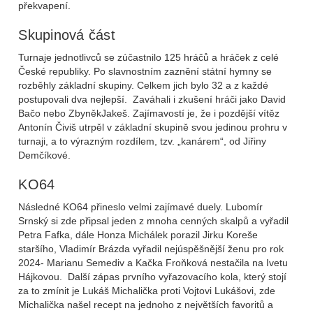
překvapení.
Skupinová část
Turnaje jednotlivců se zúčastnilo 125 hráčů a hráček z celé
České republiky. Po slavnostním zaznění státní hymny se
rozběhly základní skupiny. Celkem jich bylo 32 a z každé
postupovali dva nejlepší. Zaváhali i zkušení hráči jako David
Bačo nebo ZbyněkJakeš. Zajímavostí je, že i pozdější vítěz
Antonín Čiviš utrpěl v základní skupině svou jedinou prohru v
turnaji, a to výrazným rozdílem, tzv. „kanárem“, od Jiřiny
Demčíkové.
KO64
Následné KO64 přineslo velmi zajímavé duely. Lubomír
Srnský si zde připsal jeden z mnoha cenných skalpů a vyřadil
Petra Fafka, dále Honza Michálek porazil Jirku Koreše
staršího, Vladimír Brázda vyřadil nejúspěšnější ženu pro rok
2024- Marianu Semediv a Kačka Froňková nestačila na Ivetu
Hájkovou. Další zápas prvního vyřazovacího kola, který stojí
za to zmínit je Lukáš Michalička proti Vojtovi Lukášovi, zde
Michalička našel recept na jednoho z největších favoritů a