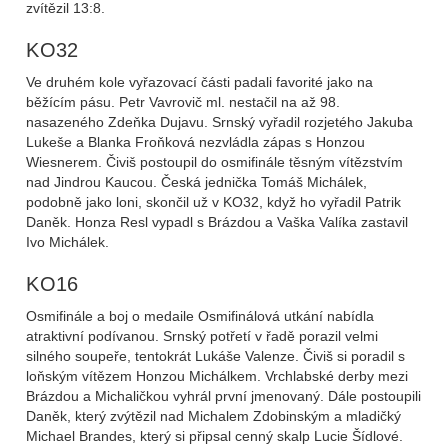
zvítězil 13:8.
KO32
Ve druhém kole vyřazovací části padali favorité jako na
běžícím pásu. Petr Vavrovič ml. nestačil na až 98.
nasazeného Zdeňka Dujavu. Srnský vyřadil rozjetého Jakuba
Lukeše a Blanka Froňková nezvládla zápas s Honzou
Wiesnerem. Čiviš postoupil do osmifinále těsným vítězstvím
nad Jindrou Kaucou. Česká jednička Tomáš Michálek,
podobně jako loni, skončil už v KO32, když ho vyřadil Patrik
Daněk. Honza Resl vypadl s Brázdou a Vaška Valíka zastavil
Ivo Michálek.
KO16
Osmifinále a boj o medaile Osmifinálová utkání nabídla
atraktivní podívanou. Srnský potřetí v řadě porazil velmi
silného soupeře, tentokrát Lukáše Valenze. Čiviš si poradil s
loňským vítězem Honzou Michálkem. Vrchlabské derby mezi
Brázdou a Michaličkou vyhrál první jmenovaný. Dále postoupili
Daněk, který zvýtězil nad Michalem Zdobinským a mladičký
Michael Brandes, který si připsal cenný skalp Lucie Šídlové.