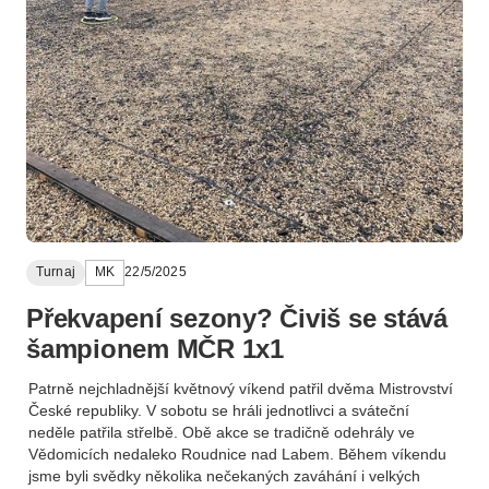
Turnaj
MK
22/5/2025
Překvapení sezony? Čiviš se stává
šampionem MČR 1x1
Patrně nejchladnější květnový víkend patřil dvěma Mistrovství
České republiky. V sobotu se hráli jednotlivci a sváteční
neděle patřila střelbě. Obě akce se tradičně odehrály ve
Vědomicích nedaleko Roudnice nad Labem. Během víkendu
jsme byli svědky několika nečekaných zaváhání i velkých