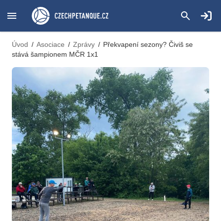
Úvod
/
Asociace
/
Zprávy
/
Překvapení sezony? Čiviš se
stává šampionem MČR 1x1