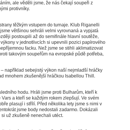
áním, ale věděli jsme, že nás čekají soupeři z
mi protivníky.
strany těžkým vstupem do turnaje. Klub Riganelli
sme většinou sehráli velmi vyrovnaná a vypjatá
zději postoupili až do semifinále hlavní soutěže,
 výkony v jednotlivcích si upevnili pozici papírového
nepříjemnou facku. Než jsme se stihli aklimatizovat
e proti takovým soupeřům na evropské půdě potřeba,
í – například sebejistý výkon naší nejmladší hráčky
nad mnohem zkušenější hráčkou Isabellou Thill.
edního hodu. Hráli jsme proti Bulharům, kteří k
e Vars a kteří se každým rokem zlepšují. Ve svém
ře plasují i střílí. Před několika lety jsme s nimi v
tentokrát jsme body nedostali zadarmo. Dokázali
e si už zkušeně nenechali utéct.