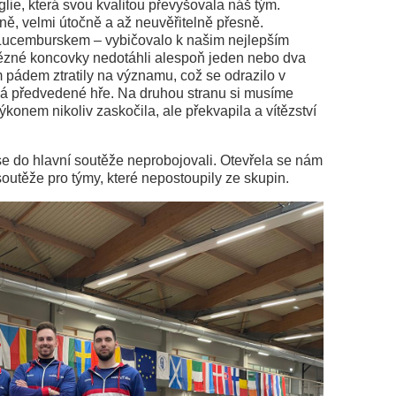
ie, která svou kvalitou převyšovala náš tým.
ě, velmi útočně a až neuvěřitelně přesně.
s Lucemburskem – vybičovalo k našim nejlepším
tězné koncovky nedotáhli alespoň jeden nebo dva
m pádem ztratily na významu, což se odrazilo v
á předvedené hře. Na druhou stranu si musíme
konem nikoliv zaskočila, ale překvapila a vítězství
e do hlavní soutěže neprobojovali. Otevřela se nám
utěže pro týmy, které nepostoupily ze skupin.