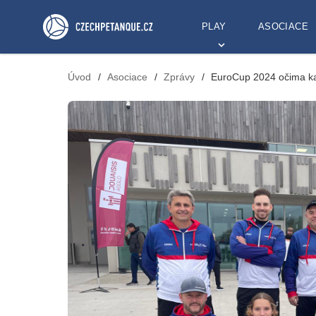
PLAY
ASOCIACE
Úvod
/
Asociace
/
Zprávy
/
EuroCup 2024 očima ka