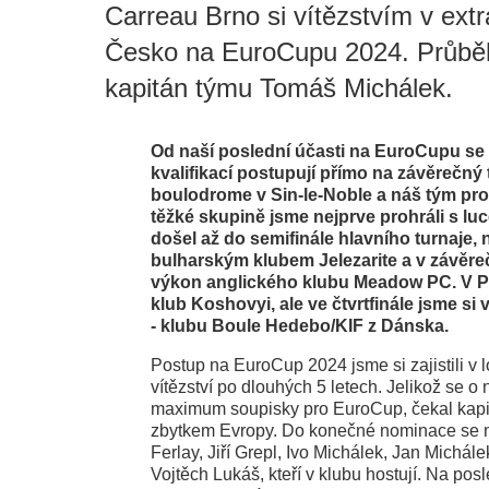
Carreau Brno si vítězstvím v extr
Česko na EuroCupu 2024. Průběh 
kapitán týmu Tomáš Michálek.
Od naší poslední účasti na EuroCupu se
kvalifikací postupují přímo na závěrečný 
boulodrome v Sin-le-Noble a náš tým pro
těžké skupině jsme nejprve prohráli s l
došel až do semifinále hlavního turnaje,
bulharským klubem Jelezarite a v závěreč
výkon anglického klubu Meadow PC. V Po
klub Koshovyi, ale ve čtvrtfinále jsme s
- klubu Boule Hedebo/KIF z Dánska.
Postup na EuroCup 2024 jsme si zajistili v 
vítězství po dlouhých 5 letech. Jelikož se o 
maximum soupisky pro EuroCup, čekal kapitán
zbytkem Evropy. Do konečné nominace se n
Ferlay, Jiří Grepl, Ivo Michálek, Jan Mic
Vojtěch Lukáš, kteří v klubu hostují. Na po