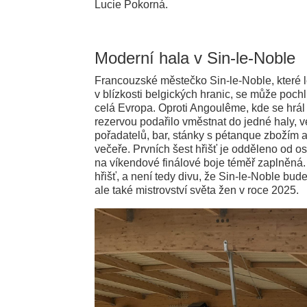
Lucie Pokorná.
Moderní hala v Sin-le-Noble
Francouzské městečko Sin-le-Noble, které 
v blízkosti belgických hranic, se může poc
celá Evropa. Oproti Angoulême, kde se hrál
rezervou podařilo vměstnat do jedné haly, v
pořadatelů, bar, stánky s pétanque zbožím a
večeře. Prvních šest hřišť je odděleno od ost
na víkendové finálové boje téměř zaplněná
hřišť, a není tedy divu, že Sin-le-Noble bu
ale také mistrovství světa žen v roce 2025.