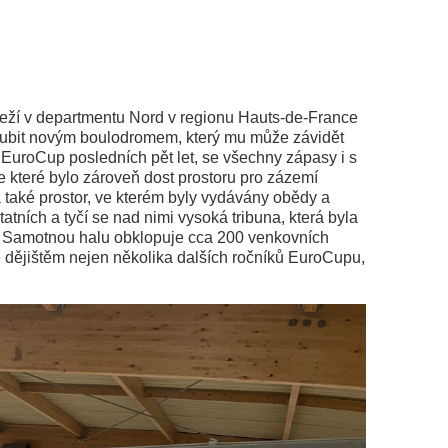
leží v departmentu Nord v regionu Hauts-de-France
hlubit novým boulodromem, který mu může závidět
 EuroCup posledních pět let, se všechny zápasy i s
e které bylo zároveň dost prostoru pro zázemí
 také prostor, ve kterém byly vydávány obědy a
atních a tyčí se nad nimi vysoká tribuna, která byla
. Samotnou halu obklopuje cca 200 venkovních
de dějištěm nejen několika dalších ročníků EuroCupu,