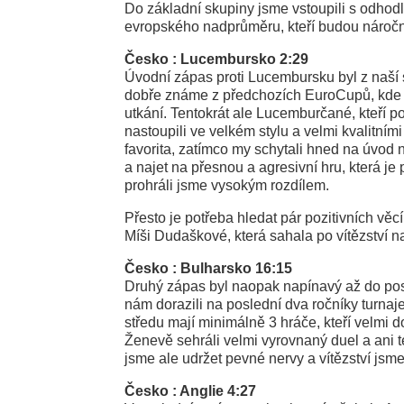
Do základní skupiny jsme vstoupili s odhodl
evropského nadprůměru, kteří budou náročný
Česko : Lucembursko 2:29
Úvodní zápas proti Lucembursku byl z naší 
dobře známe z předchozích EuroCupů, kde j
utkání. Tentokrát ale Lucemburčané, kteří po
nastoupili ve velkém stylu a velmi kvalitními
favorita, zatímco my schytali hned na úvod 
a najet na přesnou a agresivní hru, která j
prohráli jsme vysokým rozdílem.
Přesto je potřeba hledat pár pozitivních věc
Míši Dudaškové, která sahala po vítězství 
Česko : Bulharsko 16:15
Druhý zápas byl naopak napínavý až do posl
nám dorazili na poslední dva ročníky turnaj
středu mají minimálně 3 hráče, kteří velmi dob
Ženevě sehráli velmi vyrovnaný duel a ani 
jsme ale udržet pevné nervy a vítězství jsm
Česko : Anglie 4:27