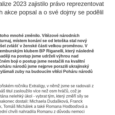
alize 2023 zajistilo právo reprezentovat
akce popsal a o své dojmy se podělil
 toho mnohé změnilo. Vítězové národních
turnaj, místem konání se od letoška stal nový
šel zvlášť v ženské části velkou proměnou. V
ucemburským klubem BP Riganelli, který následně
 naději na postup jsme udrželi výhrou nad
ném boji o postup jsme nestačili na kvalitní
háru národů jsme nejprve porazili ukrajinský
i vylámali zuby na budoucím vítězi Poháru národů
loňském ročníku Extraligy, v němž jsme se radovali z
náš titul zasloužilo více než osm hráčů, což je
a nelehký úkol - vybrat tým, který změří síly se
akonec dostali: Michaela Dudašková, Franck
hálek, Tomáš Michálek a také Romana Hodboďová a
slední chvíli nahradila Romanu z důvodu nemoci