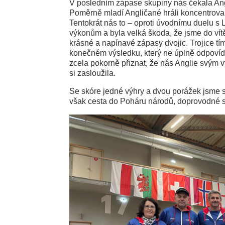
V posledním zápase skupiny nás čekala Angl
Poměrně mladí Angličané hráli koncentrovan
Tentokrát nás to – oproti úvodnímu duelu 
výkonům a byla velká škoda, že jsme do ví
krásné a napínavé zápasy dvojic. Trojice tí
konečném výsledku, který ne úplně odpovíd
zcela pokorně přiznat, že nás Anglie svým vý
si zasloužila.
Se skóre jedné výhry a dvou porážek jsme s
však cesta do Poháru národů, doprovodné so