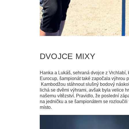
DVOJCE MIXY
Hanka a Lukáš, sehraná dvojce z Vrchlabí, 
Eurocup, šampionát také započala výhrou pro
Kambodžou stáhnout slušný bodový náskok. V
lichá se dvěmi výhrami, avšak byla velice 
našemu vítězství. Pravidlo, že poslední záp
na jedničku a se šampionátem se rozloučili
místo.