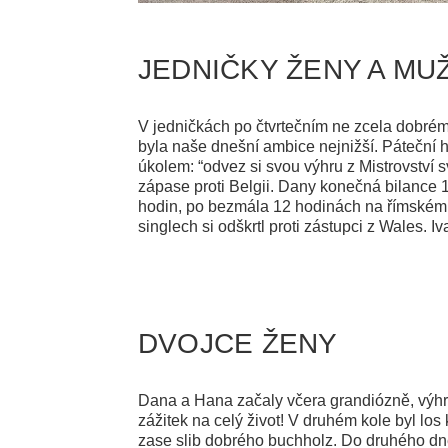
JEDNIČKY ŽENY A MUŽ
V jedničkách po čtvrtečním ne zcela dobrém
byla naše dnešní ambice nejnižší. Páteční h
úkolem: “odvez si svou výhru z Mistrovství s
zápase proti Belgii. Dany konečná bilance 1
hodin, po bezmála 12 hodinách na římském sl
singlech si odškrtl proti zástupci z Wales. I
DVOJCE ŽENY
Dana a Hana začaly včera grandiózně, výhra p
zážitek na celý život! V druhém kole byl los k
zase slib dobrého buchholz. Do druhého dne 