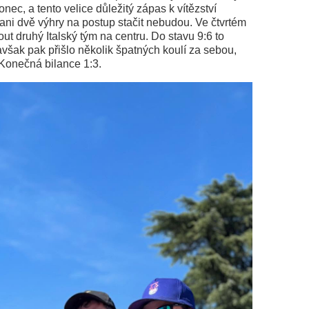
nec, a tento velice důležitý zápas k vítězství
e ani dvě výhry na postup stačit nebudou. Ve čtvrtém
t druhý Italský tým na centru. Do stavu 9:6 to
však pak přišlo několik špatných koulí za sebou,
. Konečná bilance 1:3.