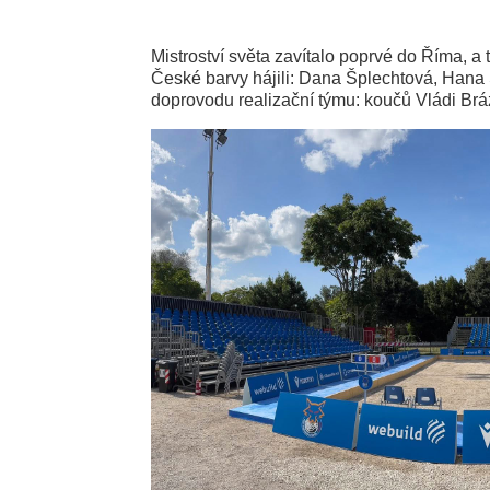
Mistroství světa zavítalo poprvé do Říma, a
Č‍eské barvy hájili: Dana Šplechtová, Hana
doprovodu realizační týmu: koučů Vládi Br