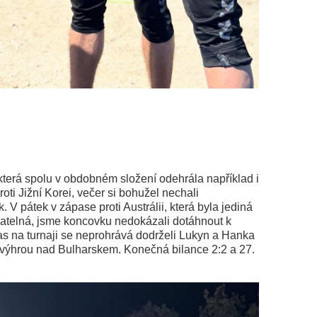
která spolu v obdobném složení odehrála například i
ti Jižní Korei, večer si bohužel nechali
 pátek v zápase proti Austrálii, která byla jediná
hratelná, jsme koncovku nedokázali dotáhnout k
as na turnaji se neprohrává dodrželi Lukyn a Hanka
 výhrou nad Bulharskem. Konečná bilance 2:2 a 27.