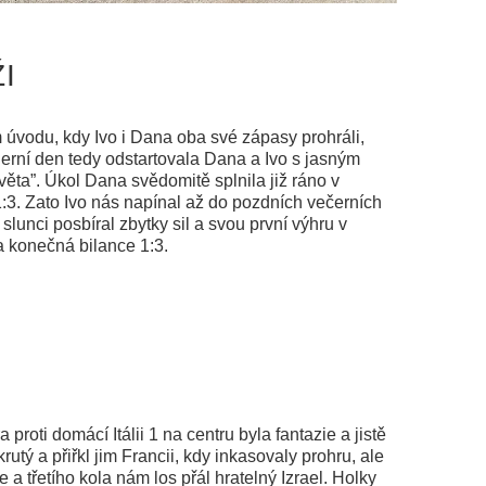
I
 úvodu, kdy Ivo i Dana oba své zápasy prohráli,
erní den tedy odstartovala Dana a Ivo s jasným
věta”. Úkol Dana svědomitě splnila již ráno v
:3. Zato Ivo nás napínal až do pozdních večerních
unci posbíral zbytky sil a svou první výhru v
va konečná bilance 1:3.
roti domácí Itálii 1 na centru byla fantazie a jistě
rutý a přiřkl jim Francii, kdy inkasovaly prohru, ale
a třetího kola nám los přál hratelný Izrael. Holky