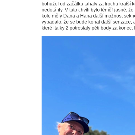
bohužel od začátku tahaly za trochu kratší ko
nedotáhly. V tuto chvíli bylo téměř jasné, ž
kole měly Dana a Hana další možnost seknou
vypadalo, že se bude konat další senzace, a
které Italky 2 potrestaly pěti body za konec