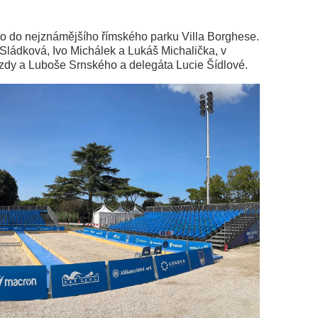
 to do nejznámějšího římského parku Villa Borghese.
 Sládková, Ivo Michálek a Lukáš Michalička, v
ázdy a Luboše Srnského a delegáta Lucie Šídlové.