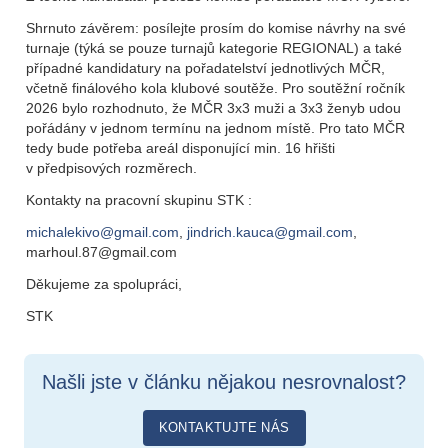
Shrnuto závěrem: posílejte prosím do komise návrhy na své
turnaje (týká se pouze turnajů kategorie REGIONAL) a také
případné kandidatury na pořadatelství jednotlivých MČR,
včetně finálového kola klubové soutěže. Pro soutěžní ročník
2026 bylo rozhodnuto, že MČR 3x3 muži a 3x3 ženyb udou
pořádány v jednom termínu na jednom místě. Pro tato MČR
tedy bude potřeba areál disponující min. 16 hřišti
v předpisových rozměrech.
Kontakty na pracovní skupinu STK :
michalekivo@gmail.com
,
jindrich.kauca@gmail.com
,
marhoul.87@gmail.com
Děkujeme za spolupráci,
STK
Našli jste v článku nějakou nesrovnalost?
KONTAKTUJTE NÁS