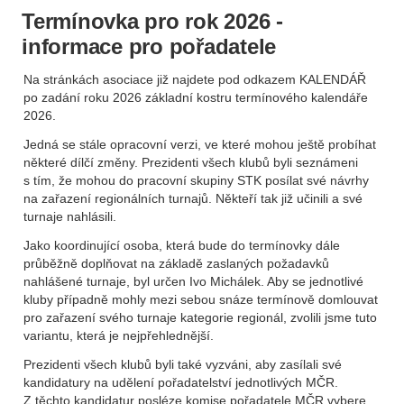
Termínovka pro rok 2026 -
informace pro pořadatele
Na stránkách asociace již najdete pod odkazem KALENDÁŘ
po zadání roku 2026 základní kostru termínového kalendáře
2026.
Jedná se stále opracovní verzi, ve které mohou ještě probíhat
některé dílčí změny. Prezidenti všech klubů byli seznámeni
s tím, že mohou do pracovní skupiny STK posílat své návrhy
na zařazení regionálních turnajů. Někteří tak již učinili a své
turnaje nahlásili.
Jako koordinující osoba, která bude do termínovky dále
průběžně doplňovat na základě zaslaných požadavků
nahlášené turnaje, byl určen Ivo Michálek. Aby se jednotlivé
kluby případně mohly mezi sebou snáze termínově domlouvat
pro zařazení svého turnaje kategorie regionál, zvolili jsme tuto
variantu, která je nejpřehlednější.
Prezidenti všech klubů byli také vyzváni, aby zasílali své
kandidatury na udělení pořadatelství jednotlivých MČR.
Z těchto kandidatur posléze komise pořadatele MČR vybere.