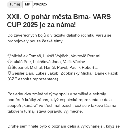
Turnaj
MK
3/9/2025
XXII. O pohár města Brna- VARS
CUP 2025 je za náma!
Do závěrečných bojů o vítězství dalšího ročníku Varsu se
probojovaly pouze české týmy!
💥Michálek Tomáš, Lukáš Vojtěch, Vavrovič Petr ml.
💥Lukáš Petr, Lukášová Jana, Valík Václav
💥Štepánek Michal, Hanák Pavel, Paulík Robert a
💥Geisler Dan, Lukeš Jakub, Zdobinský Michal, Daněk Patrik
(CZE espoirs reprezentace)
Poslední dva zmíněné týmy spolu v semifinále sehrály
poměrně krátký zápas, když espoirská reprezentace dala
soupeři „kanára“ ve třech náhozech, což se v takové fázi na
takovém turnaji stává opravdu výjimečně.
Druhé semifinále bylo o poznání delší a vyrovnanější, když se