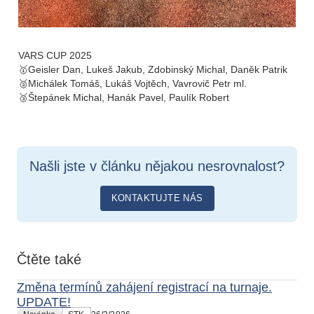
VARS CUP 2025
🥇Geisler Dan, Lukeš Jakub, Zdobinský Michal, Daněk Patrik
🥈Michálek Tomáš, Lukáš Vojtěch, Vavrovič Petr ml.
🥉Štepánek Michal, Hanák Pavel, Paulík Robert
Našli jste v článku nějakou nesrovnalost?
KONTAKTUJTE NÁS
Čtěte také
Změna termínů zahájení registrací na turnaje.
UPDATE!