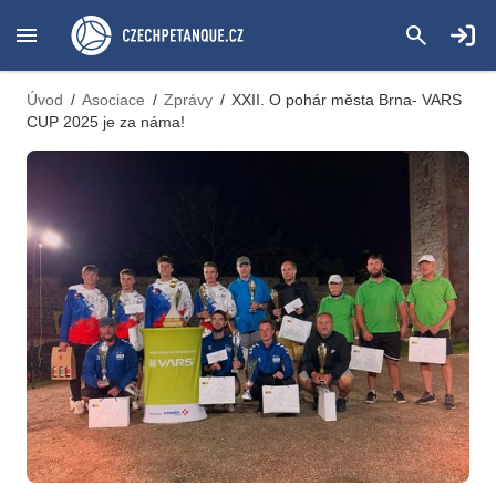
Úvod
/
Asociace
/
Zprávy
/
XXII. O pohár města Brna- VARS
CUP 2025 je za náma!