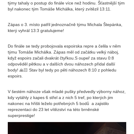
týmy tahaly o postup do finále více než hodinu. Šťastnější tým
byl nakonec tým Tomáše Michálka, který zvítězil 13:11.
Zápas o 3. místo patřil jednoznačně týmu Michala Štepánka,
který vyhrál 13:3 gratulujeme!
Do finále se tedy probojovala espoirska repre a čelila v něm
týmu Tomáše Michálka. Zápas měl od začátku velký náboj,
když espoirs začali dvakrát čtyřkou.S oupeř za stavu 0:8
odpověděl pětkou a v dalších dvou náhozech přidal další
body! 🙏🏻 Stav byl tedy po pěti náhozech 8:10 z pohledu
espoirs.
V šestém náhoze však mladé pušky předvedly výborny nához,
kdy vytáhly z kapes 6 střel a z nich 5 tref, po kterých jim
nakonec na hřišti leželo potřebných 5 bodů a zajistilo
reprezentaci do 23 let vítězství na této brněnské
superprestige!